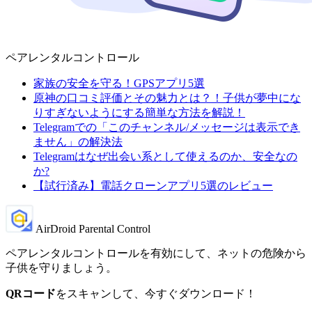
ペアレンタルコントロール
家族の安全を守る！GPSアプリ5選
原神の口コミ評価とその魅力とは？！子供が夢中にな
りすぎないようにする簡単な方法を解説！
Telegramでの「このチャンネル/メッセージは表示でき
ません」の解決法
Telegramはなぜ出会い系として使えるのか、安全なの
か?
【試行済み】電話クローンアプリ5選のレビュー
AirDroid Parental Control
ペアレンタルコントロールを有効にして、ネットの危険から
子供を守りましょう。
QRコード
をスキャンして、今すぐダウンロード！