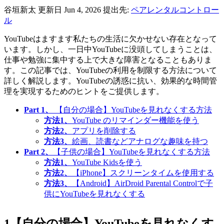
谷垣新太
更新日 Jun 4, 2026
提出先:
ペアレンタルコントロー
ル
YouTubeはますます私たちの生活に欠かせない存在となって
います。しかし、一日中YouTubeに没頭してしまうことは、
仕事や勉強に集中する上で大きな障害となることもありま
す。この記事では、YouTubeの利用を制限する方法について
詳しく解説します。YouTubeの誘惑に抗い、効果的な時間管
理を実現するためのヒントをご提供します。
Part 1、
【自分の場合】YouTubeを見れなくする方法
方法1、
YouTube のリマインダー機能を使う
方法2、
アプリを削除する
方法3、
絵画、読書などアナログな趣味を持つ
Part 2、
【子供の場合】YouTubeを見れなくする方法
方法1、
YouTube Kidsを使う
方法2、
【iPhone】スクリーンタイムを使用する
方法3、
【Android】AirDroid Parental Controlで子
供にYouTubeを見れなくする
1
【自分の場合】YouTubeを見れなくす