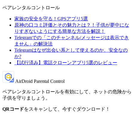
ペアレンタルコントロール
家族の安全を守る！GPSアプリ5選
原神の口コミ評価とその魅力とは？！子供が夢中にな
りすぎないようにする簡単な方法を解説！
Telegramでの「このチャンネル/メッセージは表示でき
ません」の解決法
Telegramはなぜ出会い系として使えるのか、安全なの
か?
【試行済み】電話クローンアプリ5選のレビュー
AirDroid Parental Control
ペアレンタルコントロールを有効にして、ネットの危険から
子供を守りましょう。
QRコード
をスキャンして、今すぐダウンロード！