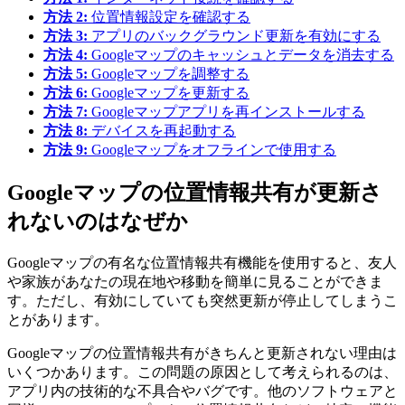
方法 2:
位置情報設定を確認する
方法 3:
アプリのバックグラウンド更新を有効にする
方法 4:
Googleマップのキャッシュとデータを消去する
方法 5:
Googleマップを調整する
方法 6:
Googleマップを更新する
方法 7:
Googleマップアプリを再インストールする
方法 8:
デバイスを再起動する
方法 9:
Googleマップをオフラインで使用する
Googleマップの位置情報共有が更新さ
れないのはなぜか
Googleマップの有名な位置情報共有機能を使用すると、友人
や家族があなたの現在地や移動を簡単に見ることができま
す。ただし、有効にしていても突然更新が停止してしまうこ
とがあります。
Googleマップの位置情報共有がきちんと更新されない理由は
いくつかあります。この問題の原因として考えられるのは、
アプリ内の技術的な不具合やバグです。他のソフトウェアと