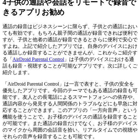
4
子供の通話や会話をリモートで録音で
きるアプリお勧め
通話の録音はビジネスシーンに限らず、子供との通話におい
ても有効です。もちろん親子間の通話が録音できれば便利で
すが、子供と他者の通話が録音できるとさらに便利で安心で
すよね。上記で紹介したアプリでは、自身のデバイスにおけ
る通話しか録音することができませんが、これからご紹介す
る「
AirDroid Parental Control
」は子供のデバイスにおける通
話も録音・視聴することが可能なアプリです。次に詳しくご
紹介します。
「AirDroid Parental Control」は一言で表すと、子供の安全を
優先したアプリです。今回のテーマでもある通話の録音も可
能です。友人との長電話によるスマートフォンへの依存や、
通話内容から発見する人間関係のトラブルなどにも早急に対
応することができます。このアプリの「一方向音声」という
機能を使うことで、お子様のデバイスの通話を録音すること
が可能です。また通話の録音だけでなく、お子様のデバイス
のマイクから周囲の会話音を拾い、リアルタイムでの視聴や
それらの音声を録音することも可能です。