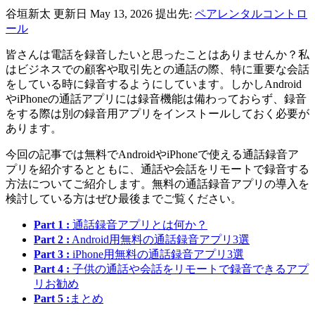
谷垣新太
更新日 May 13, 2026
提出先:
ペアレンタルコントロ
ール
皆さんは電話を録音したいと思ったことはありませんか？私
はビジネスでの顧客や取引先との通話の際、特に重要な会話
をしている時に録音するようにしています。しかしAndroid
やiPhoneの通話アプリには録音機能は備わっておらず、録音
をする際は別の録音用アプリをインストールしておく必要が
あります。
今回の記事では無料でAndroidやiPhoneで使える通話録音ア
プリを紹介するとともに、通話や会話をリモートで録音する
方法についてご紹介します。無料の通話録音アプリの導入を
検討している方はぜひ最後までご覧ください。
Part 1 :
通話録音アプリとは何か？
Part 2 :
Android用無料の通話録音アプリ3選
Part 3 :
iPhone用無料の通話録音アプリ3選
Part 4 :
子供の通話や会話をリモートで録音できるアプ
リお勧め
Part 5 :
まとめ