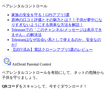
ペアレンタルコントロール
家族の安全を守る！GPSアプリ5選
原神の口コミ評価とその魅力とは？！子供が夢中にな
りすぎないようにする簡単な方法を解説！
Telegramでの「このチャンネル/メッセージは表示でき
ません」の解決法
Telegramはなぜ出会い系として使えるのか、安全なの
か?
【試行済み】電話クローンアプリ5選のレビュー
AirDroid Parental Control
ペアレンタルコントロールを有効にして、ネットの危険から
子供を守りましょう。
QRコード
をスキャンして、今すぐダウンロード！