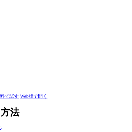
料で試す
Web版で開く
る方法
ル