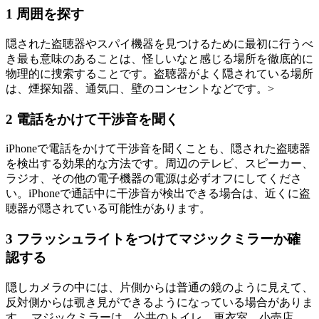
1
周囲を探す
隠された盗聴器やスパイ機器を見つけるために最初に行うべ
き最も意味のあることは、怪しいなと感じる場所を徹底的に
物理的に捜索することです。盗聴器がよく隠されている場所
は、煙探知器、通気口、壁のコンセントなどです。>
2
電話をかけて干渉音を聞く
iPhoneで電話をかけて干渉音を聞くことも、隠された盗聴器
を検出する効果的な方法です。周辺のテレビ、スピーカー、
ラジオ、その他の電子機器の電源は必ずオフにしてくださ
い。iPhoneで通話中に干渉音が検出できる場合は、近くに盗
聴器が隠されている可能性があります。
3
フラッシュライトをつけてマジックミラーか確
認する
隠しカメラの中には、片側からは普通の鏡のように見えて、
反対側からは覗き見ができるようになっている場合がありま
す。 マジックミラーは、公共のトイレ、更衣室、小売店、