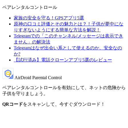
ペアレンタルコントロール
家族の安全を守る！GPSアプリ5選
原神の口コミ評価とその魅力とは？！子供が夢中にな
りすぎないようにする簡単な方法を解説！
Telegramでの「このチャンネル/メッセージは表示でき
ません」の解決法
Telegramはなぜ出会い系として使えるのか、安全なの
か?
【試行済み】電話クローンアプリ5選のレビュー
AirDroid Parental Control
ペアレンタルコントロールを有効にして、ネットの危険から
子供を守りましょう。
QRコード
をスキャンして、今すぐダウンロード！