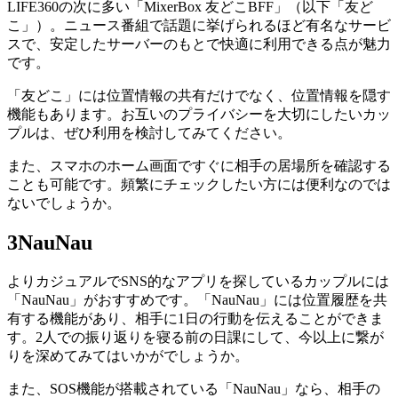
LIFE360の次に多い「MixerBox 友どこBFF」（以下「友ど
こ」）。ニュース番組で話題に挙げられるほど有名なサービ
スで、安定したサーバーのもとで快適に利用できる点が魅力
です。
「友どこ」には位置情報の共有だけでなく、位置情報を隠す
機能もあります。お互いのプライバシーを大切にしたいカッ
プルは、ぜひ利用を検討してみてください。
また、スマホのホーム画面ですぐに相手の居場所を確認する
ことも可能です。頻繁にチェックしたい方には便利なのでは
ないでしょうか。
3
NauNau
よりカジュアルでSNS的なアプリを探しているカップルには
「NauNau」がおすすめです。「NauNau」には位置履歴を共
有する機能があり、相手に1日の行動を伝えることができま
す。2人での振り返りを寝る前の日課にして、今以上に繋が
りを深めてみてはいかがでしょうか。
また、SOS機能が搭載されている「NauNau」なら、相手の