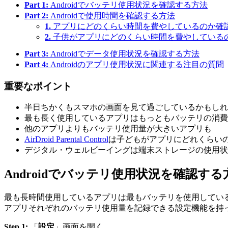
Part 1:
Androidでバッテリ使用状況を確認する方法
Part 2:
Androidで使用時間を確認する方法
1.
アプリにどのくらい時間を費やしているのか確
2.
子供がアプリにどのくらい時間を費やしている
Part 3:
Androidでデータ使用状況を確認する方法
Part 4:
Androidのアプリ使用状況に関連する注目の質問
重要なポイント
半日ちかくもスマホの画面を見て過ごしているかもしれ
最も長く使用しているアプリはもっともバッテリの消費
他のアプリよりもバッテリ使用量が大きいアプリも
AirDroid Parental Control
は子どもがアプリにどれくらい
デジタル・ウェルビーイングは端末ストレージの使用状
Androidでバッテリ使用状況を確認する
最も長時間使用しているアプリは最もバッテリを使用している
アプリそれぞれのバッテリ使用量を記録できる設定機能を持っ
Step 1:
「
設定
」画面を開く