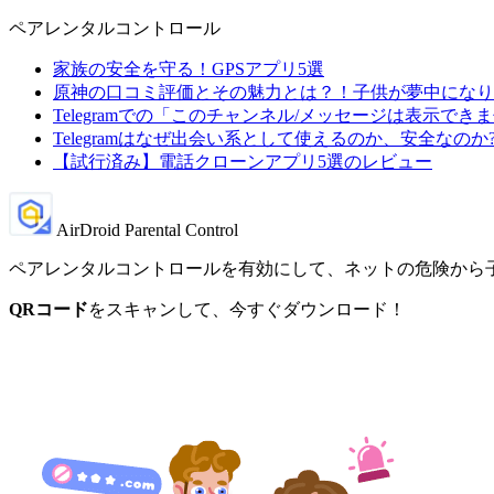
ペアレンタルコントロール
家族の安全を守る！GPSアプリ5選
原神の口コミ評価とその魅力とは？！子供が夢中になり
Telegramでの「このチャンネル/メッセージは表示で
Telegramはなぜ出会い系として使えるのか、安全なのか
【試行済み】電話クローンアプリ5選のレビュー
AirDroid Parental Control
ペアレンタルコントロールを有効にして、ネットの危険から
QRコード
をスキャンして、今すぐダウンロード！