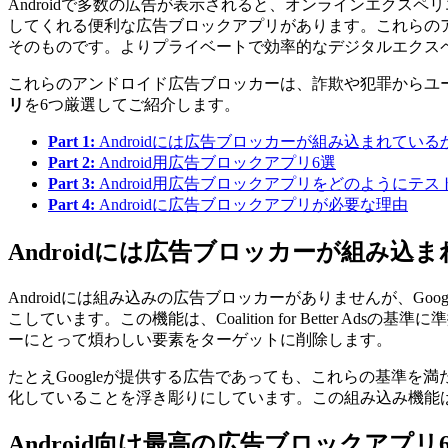
Androidで多数の広告が表示されると、オンラインエク
してくれる便利な広告ブロックアプリがあります。これらの
そのものです。よりプライベートで効率的なデジタルエクスペ
これらのアンドロイド広告ブロッカーは、詐欺や犯罪からユ
リ
を6つ厳選してご紹介します。
Part 1:
Androidには広告ブロッカーが組み込まれている
Part 2:
Android用広告ブロックアプリ6選
Part 3:
Android用広告ブロックアプリをどのようにテ
Part 4:
Androidに広告ブロックアプリが必要な理由
Androidには広告ブロッカーが組み込
Androidには組み込みの広告ブロッカーがありませんが、G
こしています。この機能は、Coalition for Bette
ーにとって煩わしい要素をターゲットに削除します。
たとえGoogleが提供する広告であっても、これらの基準
化していることを浮き彫りにしています。この組み込み機能
Android向け最高の広告ブロックアプリ