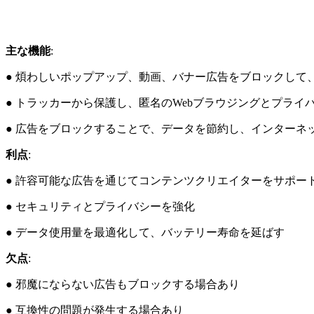
主な機能
:
● 煩わしいポップアップ、動画、バナー広告をブロックして
● トラッカーから保護し、匿名のWebブラウジングとプライ
● 広告をブロックすることで、データを節約し、インターネ
利点
:
● 許容可能な広告を通じてコン​​テンツクリエイターをサポー
● セキュリティとプライバシーを強化
● データ使用量を最適化して、バッテリー寿命を延ばす
欠点
:
● 邪魔にならない広告もブロックする場合あり
● 互換性の問題が発生する場合あり