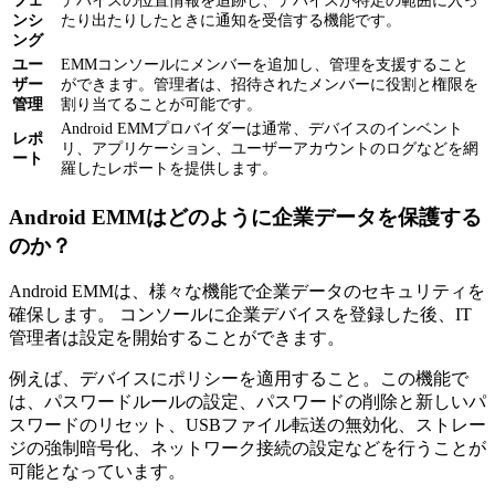
フェ
デバイスの位置情報を追跡し、デバイスが特定の範囲に入っ
ンシ
たり出たりしたときに通知を受信する機能です。
ング
ユー
EMMコンソールにメンバーを追加し、管理を支援すること
ザー
ができます。管理者は、招待されたメンバーに役割と権限を
管理
割り当てることが可能です。
Android EMMプロバイダーは通常、デバイスのインベント
レポ
リ、アプリケーション、ユーザーアカウントのログなどを網
ート
羅したレポートを提供します。
Android EMMはどのように企業データを保護する
のか？
Android EMMは、様々な機能で企業データのセキュリティを
確保します。 コンソールに企業デバイスを登録した後、IT
管理者は設定を開始することができます。
例えば、デバイスにポリシーを適用すること。この機能で
は、パスワードルールの設定、パスワードの削除と新しいパ
スワードのリセット、USBファイル転送の無効化、ストレー
ジの強制暗号化、ネットワーク接続の設定などを行うことが
可能となっています。