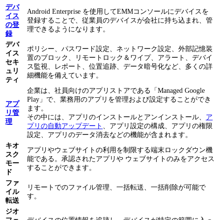
デバ
Android Enterprise を使用してEMMコンソールにデバイスを
イス
登録することで、従業員のデバイスが会社に持ち込まれ、管
の登
理できるようになります。
録
デバ
ポリシー、パスワード設定、ネットワーク設定、外部記憶装
イス
置のブロック、リモートロック＆ワイプ、アラート、デバイ
セキ
ス監視、レポート、位置追跡、データ暗号化など、多くの詳
ュリ
細機能を備えています。
ティ
企業は、社員向けのアプリストアである「Managed Google
Play」で、業務用のアプリを管理および設定することができ
アプ
ます。
リ管
その中には、アプリのインストールとアンインストール、
ア
理
プリの自動アップデート
、アプリ設定の構成、アプリの権限
設定、アプリのデータ消去などの機能が含まれます。
キオ
アプリやウェブサイトの利用を制限する端末ロックダウン機
スク
能である。承認されたアプリや ウェブサイトのみをアクセス
モー
することができます。
ド
ファ
リモートでのファイル管理、一括転送、一括削除が可能で
イル
す。
転送
ジオ