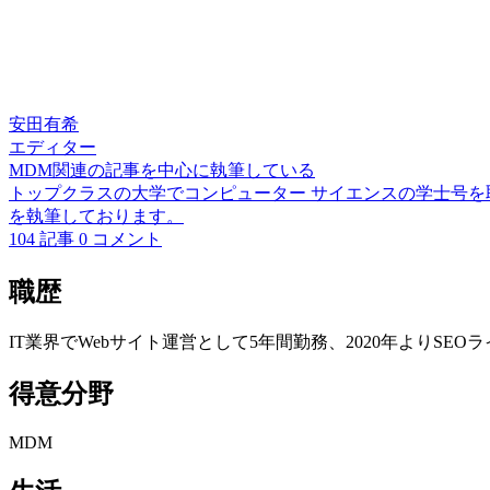
安田有希
エディター
MDM関連の記事を中心に執筆している
トップクラスの大学でコンピューター サイエンスの学士号を
を執筆しております。
104 記事
0 コメント
職歴
IT業界でWebサイト運営として5年間勤務、2020年よりS
得意分野
MDM