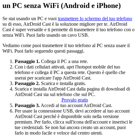
un PC senza WiFi (Android e iPhone)
Se stai usando un PC e vuoi
trasmettere lo schermo del tuo telefono
su di esso, AirDroid Cast è la soluzione migliore per te. AirDroid
Cast è super versatile e ti permette di trasmettere il tuo telefono con o
senza WiFi. Puoi farlo usando un cavo USB.
Vediamo come puoi trasmettere il tuo telefono al PC senza usare il
WiFi. Puoi farlo seguendo questi passaggi.
Passaggio 1.
Collega il PC a una rete.
Con i dati cellulari attivati, apri l'hotspot mobile del tuo
telefono e collega il PC a questa rete. Questo è quello che
userai per scaricare l'app AirDroid Cast.
Passaggio 2.
Scarica e installa gratis.
Scarica e installa AirDroid Cast dalla pagina di download di
AirDroid Cast sia sul telefono che sul PC.
Provalo gratis
Passaggio 3.
Accedi al tuo account AirDroid Cast.
Per usare la connessione USB, devi accedere al tuo account
AirDroid Cast perché è disponibile solo nella versione
premium. Per farlo, clicca sull'icona dell'account e inserisci le
tue credenziali. Se non hai ancora creato un account, puoi
farlo in modo facile e veloce dal centro utenti.