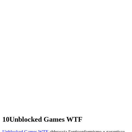
10
Unblocked Games WTF
Unblocked Games WTF
abbraccia l'anticonformismo e garantisce