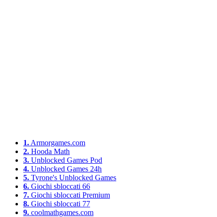
1.
Armorgames.com
2.
Hooda Math
3.
Unblocked Games Pod
4.
Unblocked Games 24h
5.
Tyrone's Unblocked Games
6.
Giochi sbloccati 66
7.
Giochi sbloccati Premium
8.
Giochi sbloccati 77
9.
coolmathgames.com