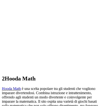
2
Hooda Math
Hooda Math
è una scelta popolare tra gli studenti che vogliono
imparare divertendosi. Combina istruzione e intrattenimento,
offrendo agli studenti un modo divertente e coinvolgente per
imparare la matematica. Il sito ospita una varietà di giochi basati
sulla matematica che non solo offrono divertimento, ma fungono