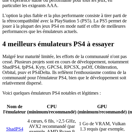
une expérience stable ou performante pour tous les jeux, en
particulier les exigeants AAA.
L'option la plus fiable et la plus performante consiste à tirer parti de
la rétrocompatibilité avec la PlayStation 5 (PS5). La PS5 permet de
jouer à la plupart des jeux PS4 en mode natif et offre de meilleures
performances que les émulateurs actuels.
4 meilleurs émulateurs PS4 à essayer
Malgré leur maturité limitée, les efforts de la communauté n'ont pas
cessé. Plusieurs projets sont en cours de développement, notamment
ShadPS4, fpPS4, Kyty, GPCS4, RPCSX, psOff, Obliteration,
Orbital, psuv et PS4Delta. Ils reflètent l'enthousiasme continu de la
communauté pour l'émulateur PS4, bien que le développement soit
relativement dispersé.
Voici quelques émulateurs PS4 notables et légitimes :
Nom de
CPU
GPU
l'émulateur
(minimum/recommandé)
(minimum/recommandé)
(
4 cœurs, 6 fils, >2,5 GHz,
1 Go de VRAM, Vulkan
AVX2 recommandé (par
ShadPS4
1.3 requis (par exemple,
exemple, AMD Ryzen 9