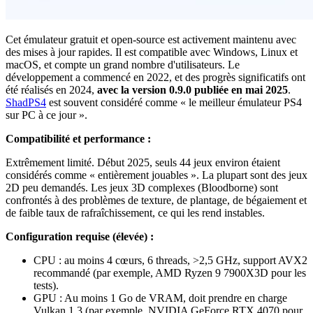
Cet émulateur gratuit et open-source est activement maintenu avec
des mises à jour rapides. Il est compatible avec Windows, Linux et
macOS, et compte un grand nombre d'utilisateurs. Le
développement a commencé en 2022, et des progrès significatifs ont
été réalisés en 2024,
avec la version 0.9.0 publiée en mai 2025
.
ShadPS4
est souvent considéré comme « le meilleur émulateur PS4
sur PC à ce jour ».
Compatibilité et performance :
Extrêmement limité. Début 2025, seuls 44 jeux environ étaient
considérés comme « entièrement jouables ». La plupart sont des jeux
2D peu demandés. Les jeux 3D complexes (Bloodborne) sont
confrontés à des problèmes de texture, de plantage, de bégaiement et
de faible taux de rafraîchissement, ce qui les rend instables.
Configuration requise (élevée) :
CPU : au moins 4 cœurs, 6 threads, >2,5 GHz, support AVX2
recommandé (par exemple, AMD Ryzen 9 7900X3D pour les
tests).
GPU : Au moins 1 Go de VRAM, doit prendre en charge
Vulkan 1.3 (par exemple, NVIDIA GeForce RTX 4070 pour