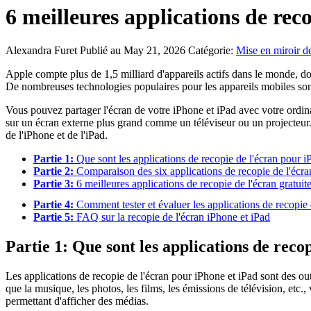
6 meilleures applications de rec
Alexandra Furet
Publié au May 21, 2026
Catégorie:
Mise en miroir de
Apple compte plus de 1,5 milliard d'appareils actifs dans le monde, don
De nombreuses technologies populaires pour les appareils mobiles sont 
Vous pouvez partager l'écran de votre iPhone et iPad avec votre ordina
sur un écran externe plus grand comme un téléviseur ou un projecteur. 
de l'iPhone et de l'iPad.
Partie 1:
Que sont les applications de recopie de l'écran pour i
Partie 2:
Comparaison des six applications de recopie de l'écra
Partie 3:
6 meilleures applications de recopie de l'écran gratuit
Partie 4:
Comment tester et évaluer les applications de recopie 
Partie 5:
FAQ sur la recopie de l'écran iPhone et iPad
Partie 1: Que sont les applications de reco
Les applications de recopie de l'écran pour iPhone et iPad sont des outi
que la musique, les photos, les films, les émissions de télévision, etc.
permettant d'afficher des médias.