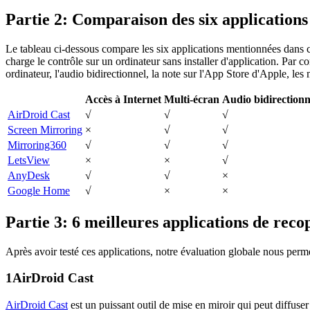
Partie 2: Comparaison des six applications
Le tableau ci-dessous compare les six applications mentionnées dans cet
charge le contrôle sur un ordinateur sans installer d'application. Par 
ordinateur, l'audio bidirectionnel, la note sur l'App Store d'Apple, les
Accès à Internet
Multi-écran
Audio bidirectionn
AirDroid Cast
√
√
√
Screen Mirroring
×
√
√
Mirroring360
√
√
√
LetsView
×
×
√
AnyDesk
√
√
×
Google Home
√
×
×
Partie 3: 6 meilleures applications de reco
Après avoir testé ces applications, notre évaluation globale nous perme
1
AirDroid Cast
AirDroid Cast
est un puissant outil de mise en miroir qui peut diffu