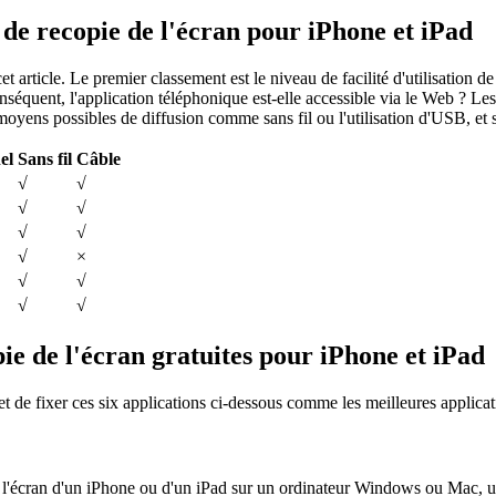
 de recopie de l'écran pour iPhone et iPad
 article. Le premier classement est le niveau de facilité d'utilisation d
conséquent, l'application téléphonique est-elle accessible via le Web ? L
 moyens possibles de diffusion comme sans fil ou l'utilisation d'USB, et s
el
Sans fil
Câble
√
√
√
√
√
√
√
×
√
√
√
√
pie de l'écran gratuites pour iPhone et iPad
t de fixer ces six applications ci-dessous comme les meilleures applicat
ser l'écran d'un iPhone ou d'un iPad sur un ordinateur Windows ou Mac