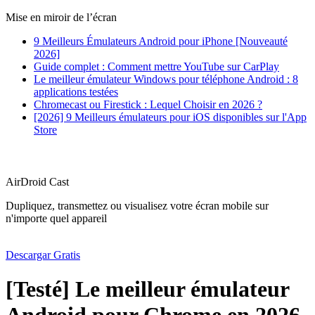
Mise en miroir de l’écran
9 Meilleurs Émulateurs Android pour iPhone [Nouveauté
2026]
Guide complet : Comment mettre YouTube sur CarPlay
Le meilleur émulateur Windows pour téléphone Android : 8
applications testées
Chromecast ou Firestick : Lequel Choisir en 2026 ?
[2026] 9 Meilleurs émulateurs pour iOS disponibles sur l'App
Store
AirDroid Cast
Dupliquez, transmettez ou visualisez votre écran mobile sur
n'importe quel appareil
Descargar Gratis
[Testé] Le meilleur émulateur