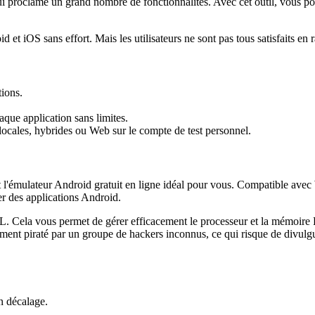
ui proclame un grand nombre de fonctionnalités. Avec cet outil, vous pou
d et iOS sans effort. Mais les utilisateurs ne sont pas tous satisfaits en 
tions.
aque application sans limites.
 locales, hybrides ou Web sur le compte de test personnel.
 l'émulateur Android gratuit en ligne idéal pour vous. Compatible avec
r des applications Android.
L. Cela vous permet de gérer efficacement le processeur et la mémoire R
mment piraté par un groupe de hackers inconnus, ce qui risque de divulgue
n décalage.