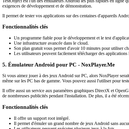
TestObject est l'un des émulateurs Android les plus rapides en ligne q
exigences de développement et de démonstration.
Il permet de tester vos applications sur des centaines d'appareils Androi
Fonctionnalités clés
Un programme fiable pour le développement et le test d'applica
Une infrastructure avancée dans le cloud.
Son plan gratuit vous permet d'avoir 10 minutes pour utiliser ch
Les utilisateurs peuvent facilement télécharger des applications
5. Émulateur Android pour PC - NoxPlayer.Me
Si vous aimez jouer à des jeux Android sur PC, alors NoxPlayer serait
même sur les PC bas de gamme. Vous pouvez aussi l'utiliser pour teste
Il offre aussi un service aux paramètres graphiques DirectX et OpenG
de nombreuses publicités pendant l'installation. De plus, il a été réce
Fonctionnalités clés
Il offre un support root intégré.
Il permet d'émuler un grand nombre de jeux Android sans aucu
Les utilisateurs peuvent exécuter plusieurs jeux à la fois.