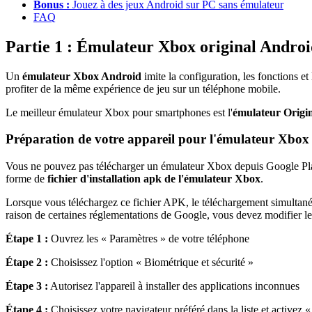
Bonus :
Jouez à des jeux Android sur PC sans émulateur
FAQ
Partie 1 : Émulateur Xbox original Andro
Un
émulateur Xbox Android
imite la configuration, les fonctions 
profiter de la même expérience de jeu sur un téléphone mobile.
Le meilleur émulateur Xbox pour smartphones est l'
émulateur Origi
Préparation de votre appareil pour l'émulateur Xbo
Vous ne pouvez pas télécharger un émulateur Xbox depuis Google Playsto
forme de
fichier d'installation apk de l'émulateur Xbox
.
Lorsque vous téléchargez ce fichier APK, le téléchargement simultané 
raison de certaines réglementations de Google, vous devez modifier les
Étape 1 :
Ouvrez les « Paramètres » de votre téléphone
Étape 2 :
Choisissez l'option « Biométrique et sécurité »
Étape 3 :
Autorisez l'appareil à installer des applications inconnues
Étape 4 :
Choisissez votre navigateur préféré dans la liste et activez «