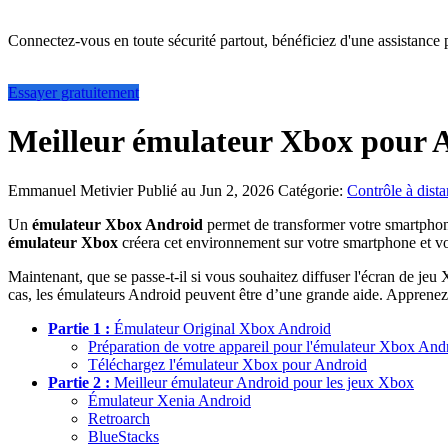
Connectez-vous en toute sécurité partout, bénéficiez d'une assistance 
Essayer gratuitement
Meilleur émulateur Xbox pour 
Emmanuel Metivier
Publié au Jun 2, 2026
Catégorie:
Contrôle à dist
Un
émulateur Xbox Android
permet de transformer votre smartphon
émulateur Xbox
créera cet environnement sur votre smartphone et vo
Maintenant, que se passe-t-il si vous souhaitez diffuser l'écran de j
cas, les émulateurs Android peuvent être d’une grande aide. Apprenez-
Partie 1 :
Émulateur Original Xbox Android
Préparation de votre appareil pour l'émulateur Xbox And
Téléchargez l'émulateur Xbox pour Android
Partie 2 :
Meilleur émulateur Android pour les jeux Xbox
Émulateur Xenia Android
Retroarch
BlueStacks