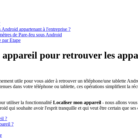
?
s Android appartenant à l'entreprise ?
mètres de Pare-feu sous Android
 par Etape
appareil pour retrouver les appa
mement utile pour vous aider à retrouver un téléphone/une tablette And
ntenues dans votre téléphone ou tablette, ces opérations simplifient la ré
r utiliser la fonctionnalité
Localiser mon appareil
- nous allons vous 
droid qui souhaite avoir l'esprit tranquille et qui veut être certain que s
il ?
areil ?
e