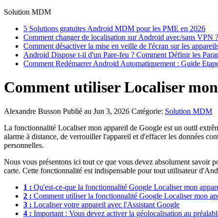
Solution MDM
5 Solutions gratuites Android MDM pour les PME en 2026
Comment changer de localisation sur Android avec/sans VPN 
Comment désactiver la mise en veille de l'écran sur les appareil
Android Dispose t-il d'un Pare-feu ? Comment Définir les Para
Comment Redémarrer Android Automatiquement : Guide Etape
Comment utiliser Localiser mon 
Alexandre Busson
Publié au Jun 3, 2026
Catégorie:
Solution MDM
La fonctionnalité Localiser mon appareil de Google est un outil extrê
alarme à distance, de verrouiller l'appareil et d'effacer les données co
personnelles.
Nous vous présentons ici tout ce que vous devez absolument savoir pou
carte. Cette fonctionnalité est indispensable pour tout utilisateur d'An
1 :
Qu'est-ce-que la fonctionnalité Google Localiser mon appare
2 :
Comment utiliser la fonctionnalité Google Localiser mon app
3 :
Localiser votre appareil avec l'Assistant Google
4 :
Important : Vous devez activer la géolocalisation au préalabl