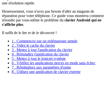
une résolution rapide.
Heureusement, vous n'avez pas besoin d'aller au magasin de
réparation pour votre téléphone. Ce guide vous montrera comment
résoudre par vous-même le problème du
clavier Android qui ne
s'affiche plus
.
Il suffit de le lire et de le découvrir !
1 . Commencez par un redémarrage simple
2 . Videz le cache du clavier
3 . Mettez à jour l'application du clavier
4 . Réinstallez l'application du clavier
5 . Mettez à jour le logiciel système
6 . Vérifiez les applications tierces en mode sans échec
7 . Réinitialisez aux paramètres d'usine
8 . Utilisez une application de clavier externe