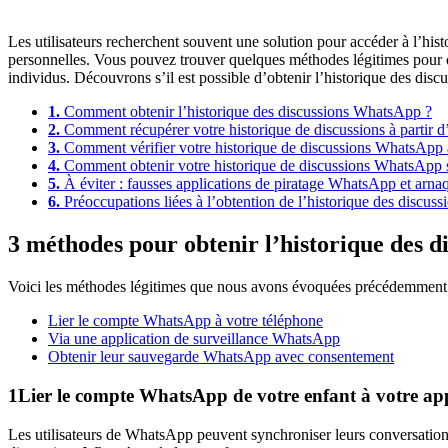
Les utilisateurs recherchent souvent une solution pour accéder à l’hist
personnelles. Vous pouvez trouver quelques méthodes légitimes pour ob
individus. Découvrons s’il est possible d’obtenir l’historique des d
1.
Comment obtenir l’historique des discussions WhatsApp ?
2.
Comment récupérer votre historique de discussions à partir 
3.
Comment vérifier votre historique de discussions WhatsApp
4.
Comment obtenir votre historique de discussions WhatsApp 
5.
À éviter : fausses applications de piratage WhatsApp et arna
6.
Préoccupations liées à l’obtention de l’historique des disc
3 méthodes pour obtenir l’historique des 
Voici les méthodes légitimes que nous avons évoquées précédemment 
Lier le compte WhatsApp à votre téléphone
Via une application de surveillance WhatsApp
Obtenir leur sauvegarde WhatsApp avec consentement
1
Lier le compte WhatsApp de votre enfant à votre ap
Les utilisateurs de WhatsApp peuvent synchroniser leurs conversations 