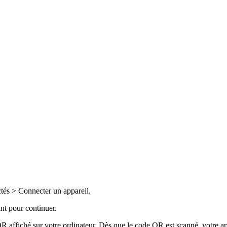
ctés > Connecter un appareil.
nt pour continuer.
affiché sur votre ordinateur. Dès que le code QR est scanné, votre appa