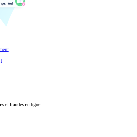
ement
u]
es et fraudes en ligne