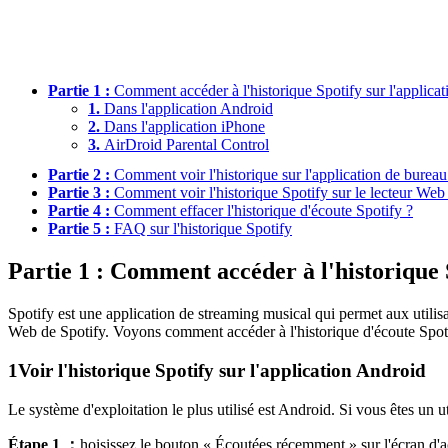
Partie 1 :
Comment accéder à l'historique Spotify sur l'applicat
1.
Dans l'application Android
2.
Dans l'application iPhone
3.
AirDroid Parental Control
Partie 2 :
Comment voir l'historique sur l'application de bureau
Partie 3 :
Comment voir l'historique Spotify sur le lecteur Web
Partie 4 :
Comment effacer l'historique d'écoute Spotify ?
Partie 5 :
FAQ sur l'historique Spotify
Partie 1 : Comment accéder à l'historique 
Spotify est une application de streaming musical qui permet aux utilisa
Web de Spotify. Voyons comment accéder à l'historique d'écoute Spot
1
Voir l'historique Spotify sur l'application Android
Le système d'exploitation le plus utilisé est Android. Si vous êtes un u
Étape 1 ：
hoisissez le bouton « Écoutées récemment » sur l'écran d'acc