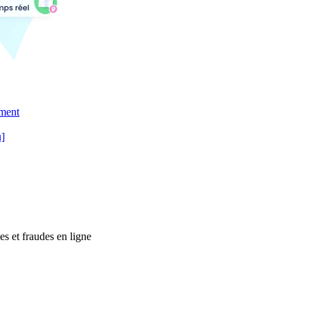
ement
u]
es et fraudes en ligne