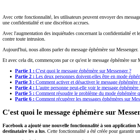
Avec cette fonctionnalité, les utilisateurs peuvent envoyer des messag
une confidentialité et une discrétion accrues.
Avec l'augmentation des inquiétudes concernant la confidentialité et l
contre toute intrusion.
Aujourd'hui, nous allons parler du message éphémère sur Messenger.
Et avec cela dit, commençons par ce qu'est le message éphémère sur 
Partie 1 :
C'est quoi le message éphémère sur Messenger ?
Partie 2 :
Les deux personnes doivent-elles être en mode éphém
Partie 3 :
Comment activer et désactiver le message éphémère 
Partie 4 :
L'autre personne peut-elle voir le message éphémère
Partie 5 :
Comment résoudre le problème du mode éphémère qui
Partie 6 :
Comment récupérer les messages éphémères sur Mes
C'est quoi le message éphémère sur Messe
Facebook a ajouté une nouvelle fonctionnalité à son application 
destinataire les a lus
. Cette fonctionnalité a été créée pour garantir u