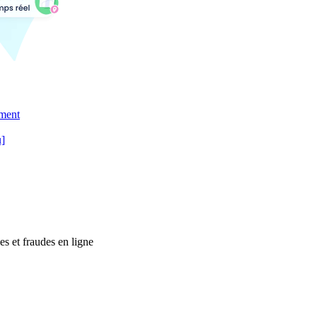
ement
u]
es et fraudes en ligne