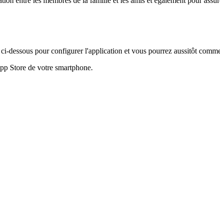
tion entre les membres de la famille et les amis et également pour assure
s ci-dessous pour configurer l'application et vous pourrez aussitôt comme
App Store de votre smartphone.