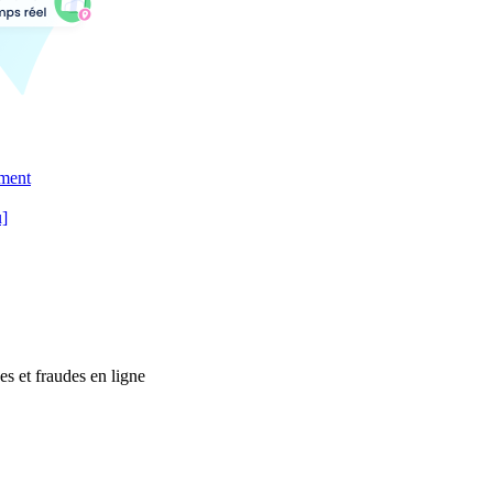
ement
u]
es et fraudes en ligne