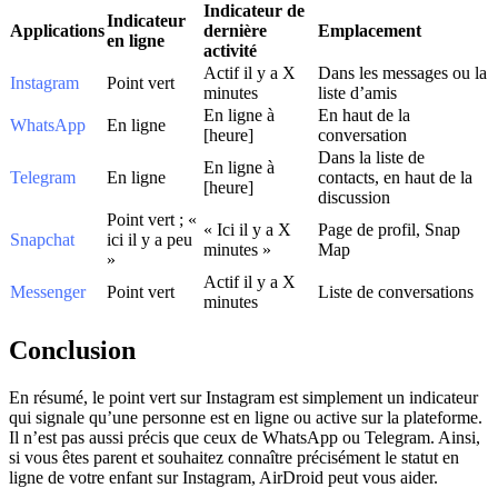
Indicateur de
Indicateur
Applications
dernière
Emplacement
en ligne
activité
Actif il y a X
Dans les messages ou la
Instagram
Point vert
minutes
liste d’amis
En ligne à
En haut de la
WhatsApp
En ligne
[heure]
conversation
Dans la liste de
En ligne à
Telegram
En ligne
contacts, en haut de la
[heure]
discussion
Point vert ; «
« Ici il y a X
Page de profil, Snap
Snapchat
ici il y a peu
minutes »
Map
»
Actif il y a X
Messenger
Point vert
Liste de conversations
minutes
Conclusion
En résumé, le point vert sur Instagram est simplement un indicateur
qui signale qu’une personne est en ligne ou active sur la plateforme.
Il n’est pas aussi précis que ceux de WhatsApp ou Telegram. Ainsi,
si vous êtes parent et souhaitez connaître précisément le statut en
ligne de votre enfant sur Instagram, AirDroid peut vous aider.