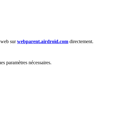
n web sur
webparent.airdroid.com
directement.
ues paramètres nécessaires.