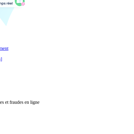
ement
u]
es et fraudes en ligne