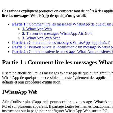
Ces raisons expliquent pourquoi on consacre tant de coûts à des appl
lire les messages WhatsApp de quelqu'un gratuit
.
Partie 1 :
Comment lire les messages WhatsApp de quelqu'un g
1.
WhatsApp Web
2.
Traceur de messages WhatsApp AirDroid
3.
WhatsApp Web Scan
Partie 2 :
Comment lire les messages WhatsApp supprimés ?
Partie 3 :
Peut-on suivre la localisation d'un message WhatsAp
Partie 4 :
Comment suivre les messages WhatsApp transférés 
Partie 1 : Comment lire les messages What
Il serait difficile de lire les messages WhatsApp de quelqu'un gratuit,
WhatsApp de quelqu'un accessible, il existe également des applications t
défauts et leur procédure d'utilisation.
1
WhatsApp Web
Afin d'utiliser plus d'appareils pour accéder aux messages WhatsApp,
PC et sur plusieurs appareils. Il partage toutes les mêmes fonctionnal
instructions sur la page pour configurer WhatsApp Web sur un PC.