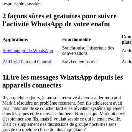
responsable possible.
2 façons sûres et gratuites pour suivre
l'activité WhatsApp de votre enafnt
Compa
Applications
Fonctionnalité
plat
Synchronise l'historique des
Suivi intégré de WhatsApp
Andr
conversations
AirDroid Parental Control
Suivi en temps réel
Andr
1
Lire les messages WhatsApp depuis les
appareils connectés
Il y a quelques jours, je me suis retrouvé à devoir aider mon ami
Mark à résoudre un problème récurrent. Son fils adolescent avait
pris l'habitude de se coucher tard et se réveillait systématiquement
dans les vapes et de mauvaise humeur. Non pas que Mark ait envie
d'espionner son fils, mais il voulait savoir ce qui le tenait éveillé.
Était-ce simplement des discussions de groupe nocturnes sans
gravité ou quelque chose de plus inquiétant ?