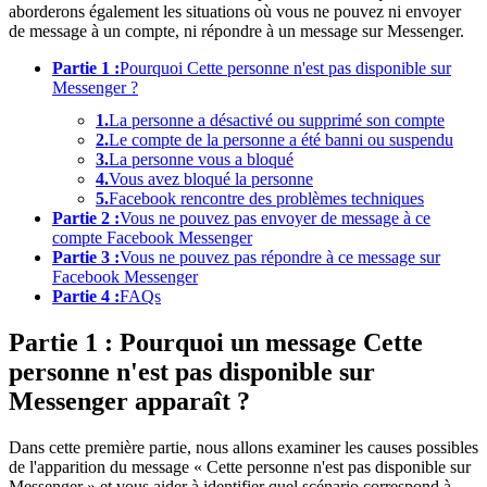
aborderons également les situations où vous ne pouvez ni envoyer
de message à un compte, ni répondre à un message sur Messenger.
Partie 1 :
Pourquoi Cette personne n'est pas disponible sur
Messenger ?
1.
La personne a désactivé ou supprimé son compte
2.
Le compte de la personne a été banni ou suspendu
3.
La personne vous a bloqué
4.
Vous avez bloqué la personne
5.
Facebook rencontre des problèmes techniques
Partie 2 :
Vous ne pouvez pas envoyer de message à ce
compte Facebook Messenger
Partie 3 :
Vous ne pouvez pas répondre à ce message sur
Facebook Messenger
Partie 4 :
FAQs
Partie 1 : Pourquoi un message Cette
personne n'est pas disponible sur
Messenger apparaît ?
Dans cette première partie, nous allons examiner les causes possibles
de l'apparition du message « Cette personne n'est pas disponible sur
Messenger » et vous aider à identifier quel scénario correspond à