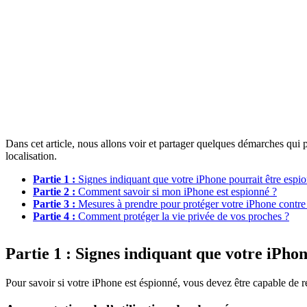
Dans cet article, nous allons voir et partager quelques démarches qui p
localisation.
Partie 1 :
Signes indiquant que votre iPhone pourrait être espi
Partie 2 :
Comment savoir si mon iPhone est espionné ?
Partie 3 :
Mesures à prendre pour protéger votre iPhone contre
Partie 4 :
Comment protéger la vie privée de vos proches ?
Partie 1 : Signes indiquant que votre iPho
Pour savoir si votre iPhone est éspionné, vous devez être capable de r