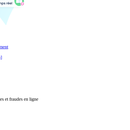
ement
u]
es et fraudes en ligne