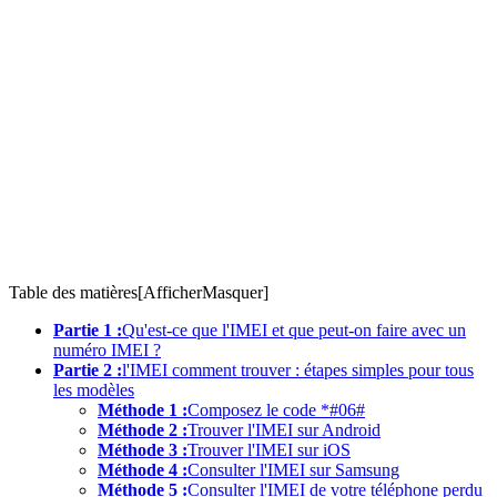
Table des matières[
Afficher
Masquer
]
Partie 1 :
Qu'est-ce que l'IMEI et que peut-on faire avec un
numéro IMEI ?
Partie 2 :
l'IMEI comment trouver : étapes simples pour tous
les modèles
Méthode 1 :
Composez le code *#06#
Méthode 2 :
Trouver l'IMEI sur Android
Méthode 3 :
Trouver l'IMEI sur iOS
Méthode 4 :
Consulter l'IMEI sur Samsung
Méthode 5 :
Consulter l'IMEI de votre téléphone perdu