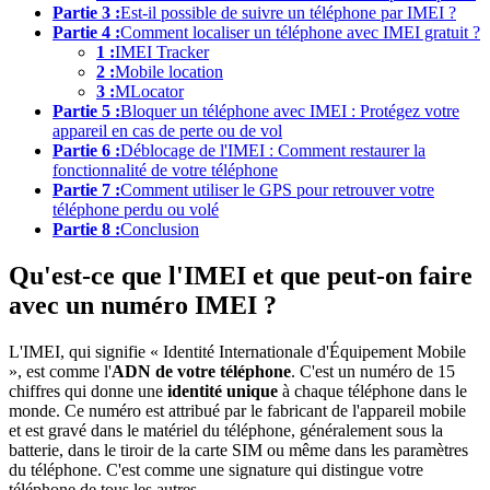
Partie 3 :
Est-il possible de suivre un téléphone par IMEI ?
Partie 4 :
Comment localiser un téléphone avec IMEI gratuit ?
1 :
IMEI Tracker
2 :
Mobile location
3 :
MLocator
Partie 5 :
Bloquer un téléphone avec IMEI : Protégez votre
appareil en cas de perte ou de vol
Partie 6 :
Déblocage de l'IMEI : Comment restaurer la
fonctionnalité de votre téléphone
Partie 7 :
Comment utiliser le GPS pour retrouver votre
téléphone perdu ou volé
Partie 8 :
Conclusion
Qu'est-ce que l'IMEI et que peut-on faire
avec un numéro IMEI ?
L'IMEI, qui signifie « Identité Internationale d'Équipement Mobile
», est comme l'
ADN de votre téléphone
. C'est un numéro de 15
chiffres qui donne une
identité unique
à chaque téléphone dans le
monde. Ce numéro est attribué par le fabricant de l'appareil mobile
et est gravé dans le matériel du téléphone, généralement sous la
batterie, dans le tiroir de la carte SIM ou même dans les paramètres
du téléphone. C'est comme une signature qui distingue votre
téléphone de tous les autres.