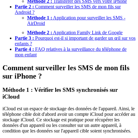
Méthode 2 :
Transférer des SMS vers votre iPhone
Partie 2 :
Comment surveiller les SMS de mon fils sur
Android ?
Méthode 1 :
Application pour surveiller les SMS -
AirDroid
Méthode 2 :
Application Family Link de Google
Partie 3 :
Pourquoi est-il si important de garder un œil sur vos
enfants ?
Partie 4 :
FAQ relatives à la surveillance du téléphone de
mon enfant
Comment surveiller les SMS de mon fils
sur iPhone ?
Méthode 1 : Vérifier les SMS synchronisés sur
iCloud
iCloud est un espace de stockage des données de l'appareil. Ainsi, le
téléphone cible doit d'abord avoir un compte iCloud pour accéder au
stockage iCloud. Ce stockage est pratique pour récupérer les
données d'un appareil ou les consulter sur un autre appareil, à
condition que les données sur l'appareil cible soient synchronisées.