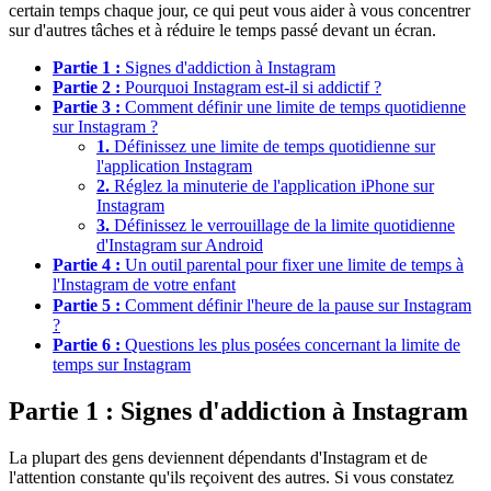
certain temps chaque jour, ce qui peut vous aider à vous concentrer
sur d'autres tâches et à réduire le temps passé devant un écran.
Partie 1 :
Signes d'addiction à Instagram
Partie 2 :
Pourquoi Instagram est-il si addictif ?
Partie 3 :
Comment définir une limite de temps quotidienne
sur Instagram ?
1.
Définissez une limite de temps quotidienne sur
l'application Instagram
2.
Réglez la minuterie de l'application iPhone sur
Instagram
3.
Définissez le verrouillage de la limite quotidienne
d'Instagram sur Android
Partie 4 :
Un outil parental pour fixer une limite de temps à
l'Instagram de votre enfant
Partie 5 :
Comment définir l'heure de la pause sur Instagram
?
Partie 6 :
Questions les plus posées concernant la limite de
temps sur Instagram
Partie 1 : Signes d'addiction à Instagram
La plupart des gens deviennent dépendants d'Instagram et de
l'attention constante qu'ils reçoivent des autres. Si vous constatez