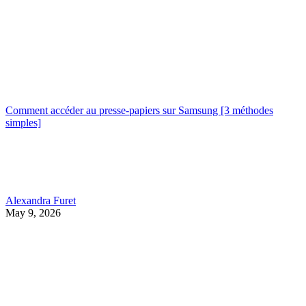
Comment accéder au presse-papiers sur Samsung [3 méthodes
simples]
Alexandra Furet
May 9, 2026