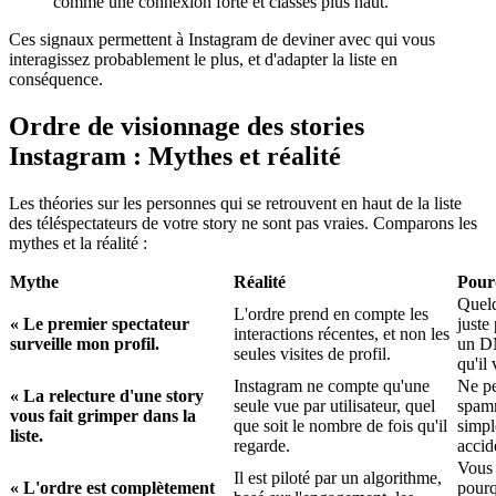
comme une connexion forte et classés plus haut.
Ces signaux permettent à Instagram de deviner avec qui vous
interagissez probablement le plus, et d'adapter la liste en
conséquence.
Ordre de visionnage des stories
Instagram : Mythes et réalité
Les théories sur les personnes qui se retrouvent en haut de la liste
des téléspectateurs de votre story ne sont pas vraies. Comparons les
mythes et la réalité :
Mythe
Réalité
Pour
Quelq
L'ordre prend en compte les
« Le premier spectateur
juste
interactions récentes, et non les
surveille mon profil.
un DM
seules visites de profil.
qu'il
Instagram ne compte qu'une
Ne pe
« La relecture d'une story
seule vue par utilisateur, quel
spamm
vous fait grimper dans la
que soit le nombre de fois qu'il
simpl
liste.
regarde.
accid
Vous 
Il est piloté par un algorithme,
« L'ordre est complètement
pourq