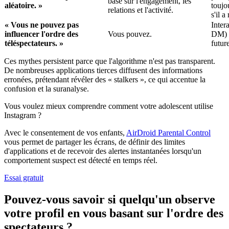
basé sur l'engagement, les
aléatoire. »
toujo
relations et l'activité.
s'il a
« Vous ne pouvez pas
Inter
influencer l'ordre des
Vous pouvez.
DM) b
téléspectateurs. »
futur
Ces mythes persistent parce que l'algorithme n'est pas transparent.
De nombreuses applications tierces diffusent des informations
erronées, prétendant révéler des « stalkers », ce qui accentue la
confusion et la suranalyse.
Vous voulez mieux comprendre comment votre adolescent utilise
Instagram ?
Avec le consentement de vos enfants,
AirDroid Parental Control
vous permet de partager les écrans, de définir des limites
d'applications et de recevoir des alertes instantanées lorsqu'un
comportement suspect est détecté en temps réel.
Essai gratuit
Pouvez-vous savoir si quelqu'un observe
votre profil en vous basant sur l'ordre des
spectateurs ?