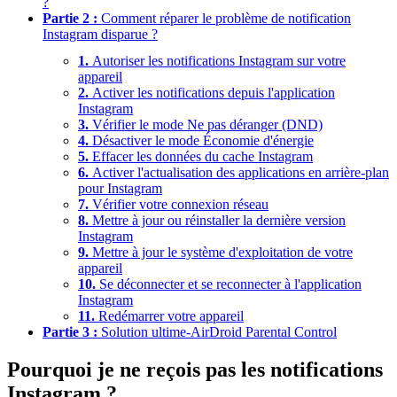
?
Partie 2 :
Comment réparer le problème de notification
Instagram disparue ?
1.
Autoriser les notifications Instagram sur votre
appareil
2.
Activer les notifications depuis l'application
Instagram
3.
Vérifier le mode Ne pas déranger (DND)
4.
Désactiver le mode Économie d'énergie
5.
Effacer les données du cache Instagram
6.
Activer l'actualisation des applications en arrière-plan
pour Instagram
7.
Vérifier votre connexion réseau
8.
Mettre à jour ou réinstaller la dernière version
Instagram
9.
Mettre à jour le système d'exploitation de votre
appareil
10.
Se déconnecter et se reconnecter à l'application
Instagram
11.
Redémarrer votre appareil
Partie 3 :
Solution ultime-AirDroid Parental Control
Pourquoi je ne reçois pas les notifications
Instagram ?