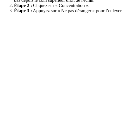
bas depuis le coin supérieur droit de l'écran.
Étape 2 :
Cliquez sur « Concentration ».
Étape 3 :
Appuyez sur « Ne pas déranger » pour l’enlever.