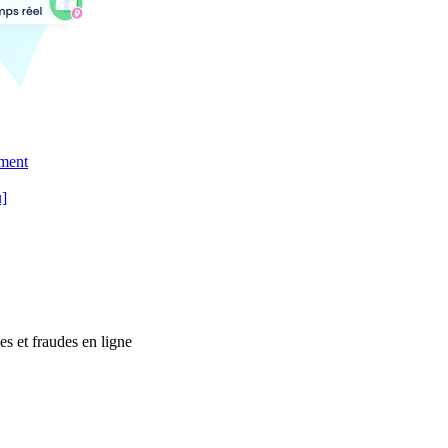
ement
u]
es et fraudes en ligne