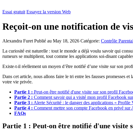
Essai gratuit
Essayez la version Web
Reçoit-on une notification de vi
Alexandra Furet
Publié au May 18, 2026
Catégorie:
Contrôle Parenta
La curiosité est naturelle : tout le monde a déjà voulu savoir qui cons
rumeurs se multiplient, tout comme les applications soi-disant capables
Existe-t-il réellement un moyen d’être notifié d’une visite sur son prof
Dans cet article, nous allons faire le tri entre les fausses promesses 
votre vie privée.
Partie 1 :
Peut-on être notifié d'une visite sur son profil Faceb
Partie 2 :
Comment savoir qui a visité mon profil Facebook sur
Partie 3 :
Alerte Sécurité : le danger des applications « Profile
Partie 4 :
Comment mettre son compte Facebook en privé sur A
FAQs
Partie 1 : Peut-on être notifié d'une visite