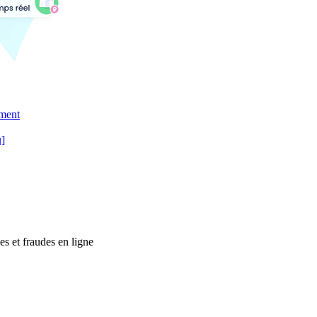
ement
u]
es et fraudes en ligne