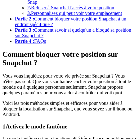
Snap
2.
Refuser à Snapchat l'accès à votre position
3.
Personnalisez qui peut voir votre emplacement
Partie 2 :
Comment bloquer votre position Snapchat à un
endroit spécifique ?
Partie 3 :
Comment savoir si quelqu'un a bloqué sa position
sur Snapchat ?
Partie 4 :
FAQs
Comment bloquer votre position sur
Snapchat ?
Vous vous inquiétez pour votre vie privée sur Snapchat ? Vous
n'êtes pas seul. Que vous souhaitiez cacher votre position à tout le
monde ou à quelques personnes seulement, Snapchat propose
quelques paramètres pour vous aider à contrôler qui voit quoi.
Voici les trois méthodes simples et efficaces pour vous aider à
bloquer la localisation sur Snapchat, que vous soyez sur iPhone ou
Android.
1
Activez le mode fantôme
Le mode fantôme est une fonctionnalité très efficace pour bloquer sa