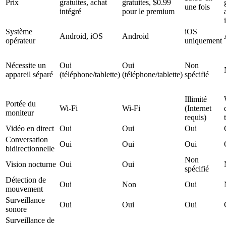
Prix
gratuites, achat
gratuites, $0.99
une fois
intégré
pour le premium
Système
iOS
Android, iOS
Android
opérateur
uniquement
Nécessite un
Oui
Oui
Non
appareil séparé
(téléphone/tablette)
(téléphone/tablette)
spécifié
Illimité
Portée du
Wi-Fi
Wi-Fi
(Internet
moniteur
requis)
Vidéo en direct
Oui
Oui
Oui
Conversation
Oui
Oui
Oui
bidirectionnelle
Non
Vision nocturne
Oui
Oui
spécifié
Détection de
Oui
Non
Oui
mouvement
Surveillance
Oui
Oui
Oui
sonore
Surveillance de