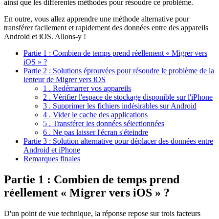
ainsi que les différentes méthodes pour résoudre ce problème.
En outre, vous allez apprendre une méthode alternative pour
transférer facilement et rapidement des données entre des appareils
Android et iOS. Allons-y !
Partie 1 : Combien de temps prend réellement « Migrer vers
iOS » ?
Partie 2 : Solutions éprouvées pour résoudre le problème de la
lenteur de Migrer vers iOS
1 . Redémarrer vos appareils
2 . Vérifier l'espace de stockage disponible sur l'iPhone
3 . Supprimer les fichiers indésirables sur Android
4 . Vider le cache des applications
5 . Transférer les données sélectionnées
6 . Ne pas laisser l'écran s'éteindre
Partie 3 : Solution alternative pour déplacer des données entre
Android et iPhone
Remarques finales
Partie 1 : Combien de temps prend
réellement « Migrer vers iOS » ?
D'un point de vue technique, la réponse repose sur trois facteurs