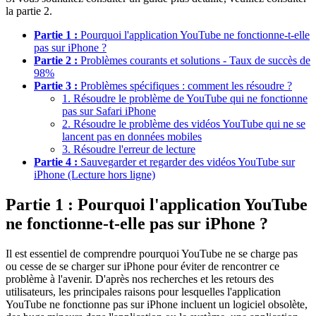
la partie 2.
Partie 1 :
Pourquoi l'application YouTube ne fonctionne-t-elle
pas sur iPhone ?
Partie 2 :
Problèmes courants et solutions - Taux de succès de
98%
Partie 3 :
Problèmes spécifiques : comment les résoudre ?
1. Résoudre le problème de YouTube qui ne fonctionne
pas sur Safari iPhone
2. Résoudre le problème des vidéos YouTube qui ne se
lancent pas en données mobiles
3. Résoudre l'erreur de lecture
Partie 4 :
Sauvegarder et regarder des vidéos YouTube sur
iPhone (Lecture hors ligne)
Partie 1 : Pourquoi l'application YouTube
ne fonctionne-t-elle pas sur iPhone ?
Il est essentiel de comprendre pourquoi YouTube ne se charge pas
ou cesse de se charger sur iPhone pour éviter de rencontrer ce
problème à l'avenir. D'après nos recherches et les retours des
utilisateurs, les principales raisons pour lesquelles l'application
YouTube ne fonctionne pas sur iPhone incluent un logiciel obsolète,