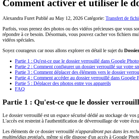
Comment activer et utiliser le d
Alexandra Furet
Publié au May 12, 2026
Catégorie:
Transfert de fichi
Parfois, vous prenez des photos ou des vidéos précieuses que vous s
répondre à ce besoin. Désormais, vous pouvez cacher vos fichiers mult
vidéos spéciales.
Soyez courageux car nous allons explorer en détail le sujet du
Dossie
Partie 1 : Qu'est-ce que le dossier verrouillé dans Google Pho
Partie 2 : Comment configurer un dossier verrouillé sur votre 
Partie 3 : Comment déplacer des éléments vers le dossier verro
Partie 4 : Comment accéder au dossier verrouillé dans Google 
Partie 5 : Déplacer des photos entre vos appareils
FAQ
Partie 1 : Qu'est-ce que le dossier verro
Le dossier verrouillé est un espace sécurisé dédié au stockage de vos
L'accès est restreint à l'authentification de déverrouillage de votre écr
Les éléments de ce dossier verrouillé
n'apparaîtront pas dans les rec
multimédias protégés
, même si elle dispose d'un accès à Google Photo