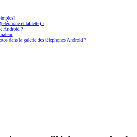
simples]
éléphone et tablette) ?
ne Android ?
inateur
tos dans la galerie des téléphones Android ?