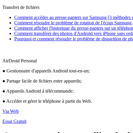
Transfert de fichiers
Comment accéder au presse-papiers sur Samsung [3 méthodes 
Comment résoudre le problème de rotation de l'écran Samsung (t
Comment afficher l'historique du presse-papiers sur un télépho
Comment transférer des photos d'Android vers iPhone sans ord
Pourquoi et comment résoudre le problème de disparition de pho
AirDroid Personal
● Gestionnaire d'appareils Android tout-en-un;
● Partage facile de fichiers entre appareils;
● Appareils Android à télécommande;
● Accéder et gérer le téléphone à partir du Web.
Via Web
Essai Gratuit