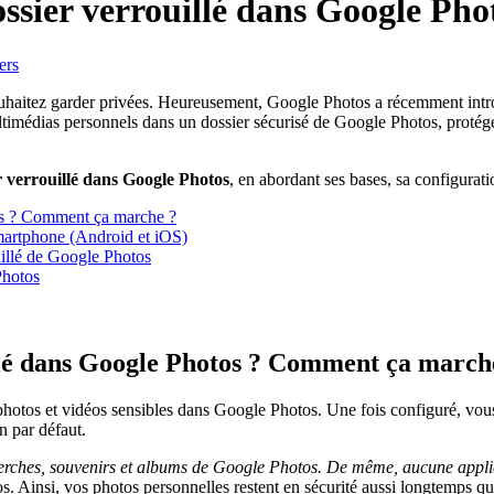
ossier verrouillé dans Google Pho
ers
ouhaitez garder privées. Heureusement, Google Photos a récemment int
imédias personnels dans un dossier sécurisé de Google Photos, protégé 
r verrouillé dans Google Photos
, en abordant ses bases, sa configurati
tos ? Comment ça marche ?
smartphone (Android et iOS)
uillé de Google Photos
Photos
uillé dans Google Photos ? Comment ça march
 photos et vidéos sensibles dans Google Photos. Une fois configuré, vou
an par défaut.
herches, souvenirs et albums de Google Photos. De même, aucune applic
s. Ainsi, vos photos personnelles restent en sécurité aussi longtemps qu