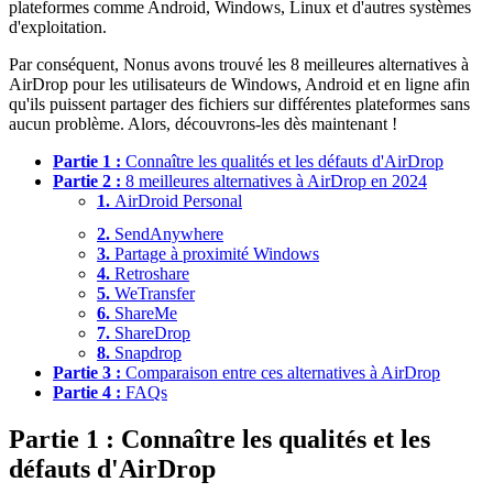
plateformes comme Android, Windows, Linux et d'autres systèmes
d'exploitation.
Par conséquent, Nonus avons trouvé les 8 meilleures alternatives à
AirDrop pour les utilisateurs de Windows, Android et en ligne afin
qu'ils puissent partager des fichiers sur différentes plateformes sans
aucun problème. Alors, découvrons-les dès maintenant !
Partie 1 :
Connaître les qualités et les défauts d'AirDrop
Partie 2 :
8 meilleures alternatives à AirDrop en 2024
1.
AirDroid Personal
2.
SendAnywhere
3.
Partage à proximité Windows
4.
Retroshare
5.
WeTransfer
6.
ShareMe
7.
ShareDrop
8.
Snapdrop
Partie 3 :
Comparaison entre ces alternatives à AirDrop
Partie 4 :
FAQs
Partie 1 : Connaître les qualités et les
défauts d'AirDrop