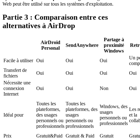
Web peut être utilisé sur tous les systèmes d'exploitation.
Partie 3 : Comparaison entre ces
alternatives à AirDrop
Partage à
AirDroid
SendAnywhere
proximité
Retr
Personal
Windows
Un p
Facile à utiliser
Oui
Oui
Oui
comp
Transfert de
Oui
Oui
Oui
Oui
fichiers
Nécessite une
connexion
Oui
Oui
Non
Oui
Internet
Toutes les
Toutes les
Windows, des
plateformes,
plateformes, des
Les r
usages
Idéal pour
des usages
usages
et la
personnels ou
personnels ou
personnels ou
colla
professionnels
professionnels
professionnels
Prix
Gratuit&Paid
Gratuit & Paid
Gratuit
Gratu