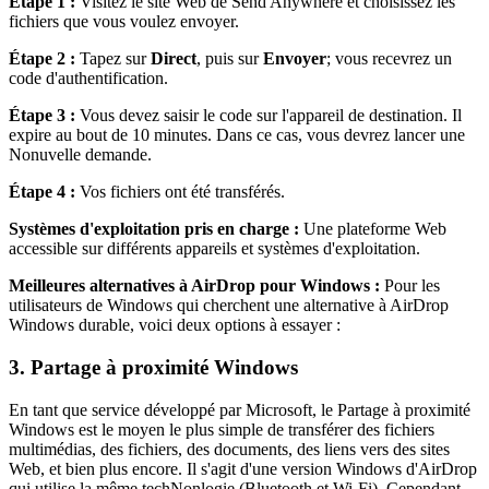
Étape 1 :
Visitez le site Web de Send Anywhere et choisissez les
fichiers que vous voulez envoyer.
Étape 2 :
Tapez sur
Direct
, puis sur
Envoyer
; vous recevrez un
code d'authentification.
Étape 3 :
Vous devez saisir le code sur l'appareil de destination. Il
expire au bout de 10 minutes. Dans ce cas, vous devrez lancer une
Nonuvelle demande.
Étape 4 :
Vos fichiers ont été transférés.
Systèmes d'exploitation pris en charge :
Une plateforme Web
accessible sur différents appareils et systèmes d'exploitation.
Meilleures alternatives à AirDrop pour Windows :
Pour les
utilisateurs de Windows qui cherchent une alternative à AirDrop
Windows durable, voici deux options à essayer :
3. Partage à proximité Windows
En tant que service développé par Microsoft, le Partage à proximité
Windows est le moyen le plus simple de transférer des fichiers
multimédias, des fichiers, des documents, des liens vers des sites
Web, et bien plus encore. Il s'agit d'une version Windows d'AirDrop
qui utilise la même techNonlogie (Bluetooth et Wi-Fi). Cependant,