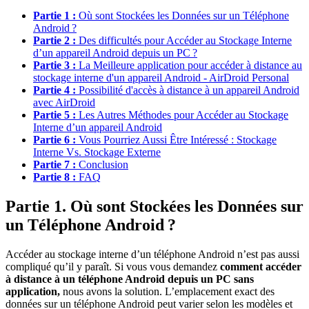
Partie 1 :
Où sont Stockées les Données sur un Téléphone
Android ?
Partie 2 :
Des difficultés pour Accéder au Stockage Interne
d’un appareil Android depuis un PC ?
Partie 3 :
La Meilleure application pour accéder à distance au
stockage interne d'un appareil Android - AirDroid Personal
Partie 4 :
Possibilité d'accès à distance à un appareil Android
avec AirDroid
Partie 5 :
Les Autres Méthodes pour Accéder au Stockage
Interne d’un appareil Android
Partie 6 :
Vous Pourriez Aussi Être Intéressé : Stockage
Interne Vs. Stockage Externe
Partie 7 :
Conclusion
Partie 8 :
FAQ
Partie 1. Où sont Stockées les Données sur
un Téléphone Android ?
Accéder au stockage interne d’un téléphone Android n’est pas aussi
compliqué qu’il y paraît. Si vous vous demandez
comment accéder
à distance à un téléphone Android depuis un PC sans
application,
nous avons la solution. L’emplacement exact des
données sur un téléphone Android peut varier selon les modèles et