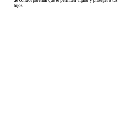
de control parental que te permiten vigilar y proteger a tus
hijos.