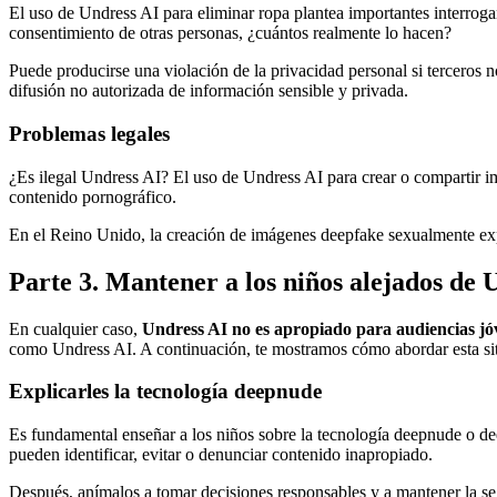
El uso de Undress AI para eliminar ropa plantea importantes interrog
consentimiento de otras personas, ¿cuántos realmente lo hacen?
Puede producirse una violación de la privacidad personal si terceros n
difusión no autorizada de información sensible y privada.
Problemas legales
¿Es ilegal Undress AI? El uso de Undress AI para crear o compartir imá
contenido pornográfico.
En el Reino Unido, la creación de imágenes deepfake sexualmente exp
Parte 3. Mantener a los niños alejados de 
En cualquier caso,
Undress AI no es apropiado para audiencias jó
como Undress AI. A continuación, te mostramos cómo abordar esta sit
Explicarles la tecnología deepnude
Es fundamental enseñar a los niños sobre la tecnología deepnude o d
pueden identificar, evitar o denunciar contenido inapropiado.
Después, anímalos a tomar decisiones responsables y a mantener la se