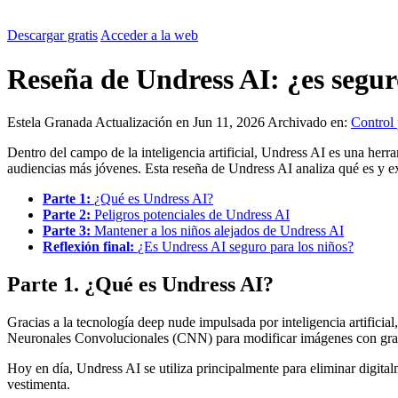
Descargar gratis
Acceder a la web
Reseña de Undress AI: ¿es seguro
Estela Granada
Actualización en Jun 11, 2026
Archivado en:
Control 
Dentro del campo de la inteligencia artificial, Undress AI es una her
audiencias más jóvenes. Esta reseña de Undress AI analiza qué es y 
Parte 1:
¿Qué es Undress AI?
Parte 2:
Peligros potenciales de Undress AI
Parte 3:
Mantener a los niños alejados de Undress AI
Reflexión final:
¿Es Undress AI seguro para los niños?
Parte 1. ¿Qué es Undress AI?
Gracias a la tecnología deep nude impulsada por inteligencia artificial,
Neuronales Convolucionales (CNN) para modificar imágenes con gran
Hoy en día, Undress AI se utiliza principalmente para eliminar digita
vestimenta.