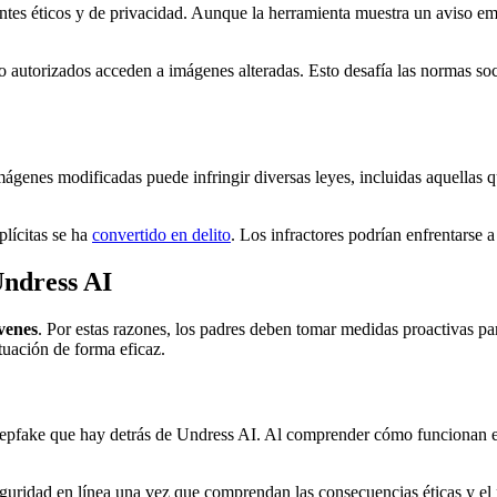
antes éticos y de privacidad. Aunque la herramienta muestra un aviso e
o autorizados acceden a imágenes alteradas. Esto desafía las normas soc
genes modificadas puede infringir diversas leyes, incluidas aquellas qu
lícitas se ha
convertido en delito
. Los infractores podrían enfrentarse 
Undress AI
venes
. Por estas razones, los padres deben tomar medidas proactivas pa
uación de forma eficaz.
eepfake que hay detrás de Undress AI. Al comprender cómo funcionan est
guridad en línea una vez que comprendan las consecuencias éticas y el 