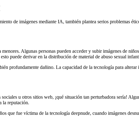
I
iento de imágenes mediante IA, también plantea serios problemas éticos
a menores. Algunas personas pueden acceder y subir imágenes de niños
sto puede derivar en la distribución de material de abuso sexual infanti
mbién profundamente dañino. La capacidad de la tecnología para alterar
sociales u otros sitios web, ¡qué situación tan perturbadora sería! Alg
 la reputación.
años que fue víctima de la tecnología deepnude, cuando imágenes desn