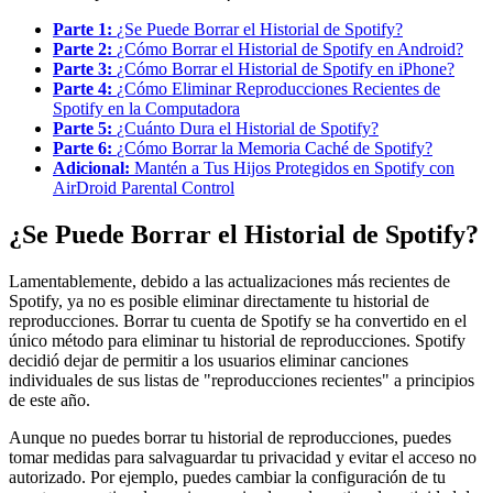
Parte 1:
¿Se Puede Borrar el Historial de Spotify?
Parte 2:
¿Cómo Borrar el Historial de Spotify en Android?
Parte 3:
¿Cómo Borrar el Historial de Spotify en iPhone?
Parte 4:
¿Cómo Eliminar Reproducciones Recientes de
Spotify en la Computadora
Parte 5:
¿Cuánto Dura el Historial de Spotify?
Parte 6:
¿Cómo Borrar la Memoria Caché de Spotify?
Adicional:
Mantén a Tus Hijos Protegidos en Spotify con
AirDroid Parental Control
¿Se Puede Borrar el Historial de Spotify?
Lamentablemente, debido a las actualizaciones más recientes de
Spotify, ya no es posible eliminar directamente tu historial de
reproducciones. Borrar tu cuenta de Spotify se ha convertido en el
único método para eliminar tu historial de reproducciones. Spotify
decidió dejar de permitir a los usuarios eliminar canciones
individuales de sus listas de "reproducciones recientes" a principios
de este año.
Aunque no puedes borrar tu historial de reproducciones, puedes
tomar medidas para salvaguardar tu privacidad y evitar el acceso no
autorizado. Por ejemplo, puedes cambiar la configuración de tu