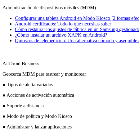
Administración de dispositivos móviles (MDM)
Configurar una tableta Android en Modo Kiosco [2 formas efec
Android certificados: Todo lo que necesitas saber
Cómo restaurar los ajustes de fábrica en un Samsung gestiona
¿Cómo instalar un archivo XAPK en Android?
Quioscos de telemedicina: Una alternativa cómoda y asequible a 
AirDroid Business
Geocerca MDM para rastrear y monitorear
● Tipos de alerta variados
● Acciones de activación automática
● Soporte a distancia
● Modo de política y Modo Kiosco
● Administrar y lanzar aplicaciones