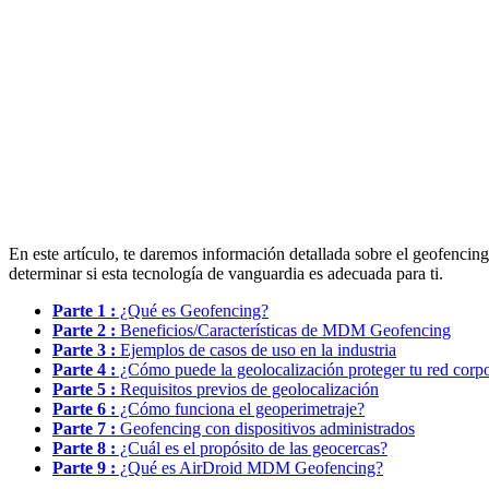
En este artículo, te daremos información detallada sobre el geofencing
determinar si esta tecnología de vanguardia es adecuada para ti.
Parte 1 :
¿Qué es Geofencing?
Parte 2 :
Beneficios/Características de MDM Geofencing
Parte 3 :
Ejemplos de casos de uso en la industria
Parte 4 :
¿Cómo puede la geolocalización proteger tu red corpo
Parte 5 :
Requisitos previos de geolocalización
Parte 6 :
¿Cómo funciona el geoperimetraje?
Parte 7 :
Geofencing con dispositivos administrados
Parte 8 :
¿Cuál es el propósito de las geocercas?
Parte 9 :
¿Qué es AirDroid MDM Geofencing?