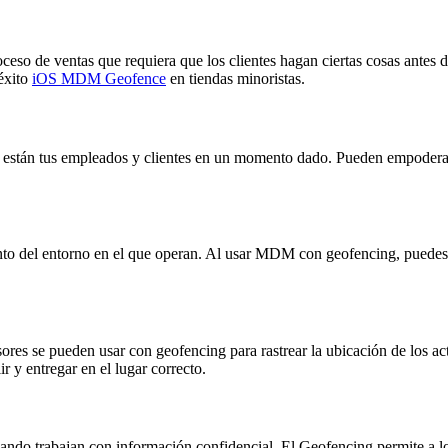
ceso de ventas que requiera que los clientes hagan ciertas cosas antes d
éxito
iOS MDM Geofence
en tiendas minoristas.
de están tus empleados y clientes en un momento dado. Pueden empoderar
to del entorno en el que operan. Al usar MDM con geofencing, puedes ca
res se pueden usar con geofencing para rastrear la ubicación de los act
r y entregar en el lugar correcto.
cuando trabajan con información confidencial. El Geofencing permite a 