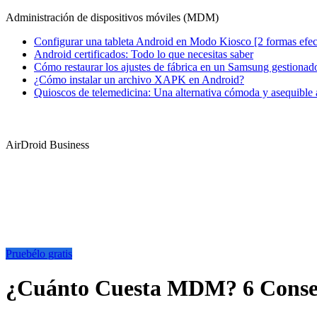
Administración de dispositivos móviles (MDM)
Configurar una tableta Android en Modo Kiosco [2 formas efec
Android certificados: Todo lo que necesitas saber
Cómo restaurar los ajustes de fábrica en un Samsung gestiona
¿Cómo instalar un archivo XAPK en Android?
Quioscos de telemedicina: Una alternativa cómoda y asequible a 
AirDroid Business
Pruebélo gratis
¿Cuánto Cuesta MDM? 6 Consej