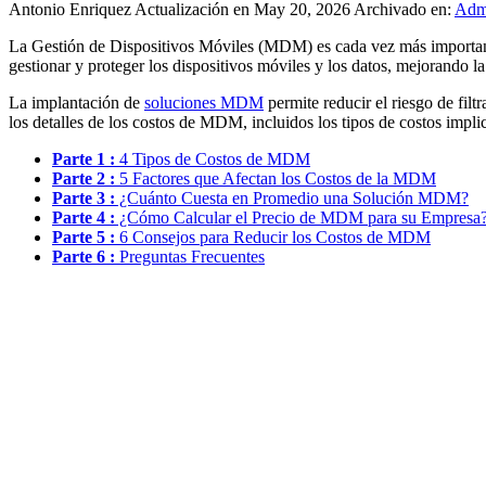
Antonio Enriquez
Actualización en May 20, 2026
Archivado en:
Admi
La Gestión de Dispositivos Móviles (MDM) es cada vez más importan
gestionar y proteger los dispositivos móviles y los datos, mejorando la 
La implantación de
soluciones MDM
permite reducir el riesgo de fil
los detalles de los costos de MDM, incluidos los tipos de costos implica
Parte 1 :
4 Tipos de Costos de MDM
Parte 2 :
5 Factores que Afectan los Costos de la MDM
Parte 3 :
¿Cuánto Cuesta en Promedio una Solución MDM?
Parte 4 :
¿Cómo Calcular el Precio de MDM para su Empresa
Parte 5 :
6 Consejos para Reducir los Costos de MDM
Parte 6 :
Preguntas Frecuentes