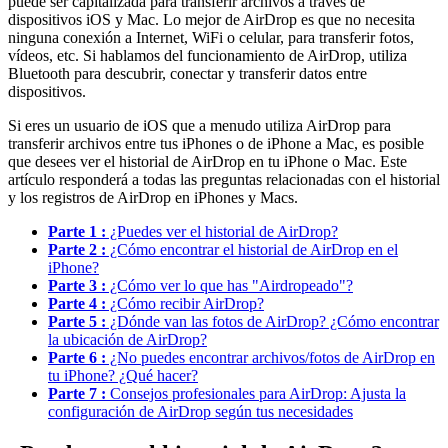
puede ser capitalizada para transferir archivos a través de
dispositivos iOS y Mac. Lo mejor de AirDrop es que no necesita
ninguna conexión a Internet, WiFi o celular, para transferir fotos,
vídeos, etc. Si hablamos del funcionamiento de AirDrop, utiliza
Bluetooth para descubrir, conectar y transferir datos entre
dispositivos.
Si eres un usuario de iOS que a menudo utiliza AirDrop para
transferir archivos entre tus iPhones o de iPhone a Mac, es posible
que desees ver el historial de AirDrop en tu iPhone o Mac. Este
artículo responderá a todas las preguntas relacionadas con el historial
y los registros de AirDrop en iPhones y Macs.
Parte 1 :
¿Puedes ver el historial de AirDrop?
Parte 2 :
¿Cómo encontrar el historial de AirDrop en el
iPhone?
Parte 3 :
¿Cómo ver lo que has "Airdropeado"?
Parte 4 :
¿Cómo recibir AirDrop?
Parte 5 :
¿Dónde van las fotos de AirDrop? ¿Cómo encontrar
la ubicación de AirDrop?
Parte 6 :
¿No puedes encontrar archivos/fotos de AirDrop en
tu iPhone? ¿Qué hacer?
Parte 7 :
Consejos profesionales para AirDrop: Ajusta la
configuración de AirDrop según tus necesidades